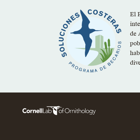
El 
int
de 
pob
hab
div