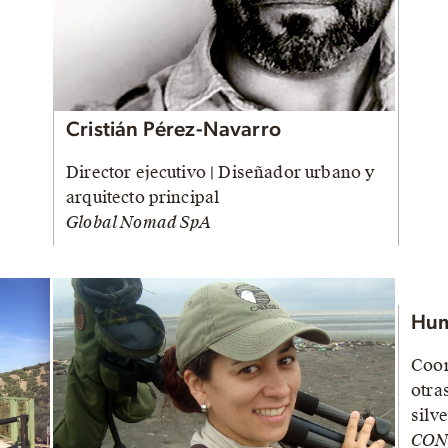
Cristián Pérez-Navarro
Director ejecutivo | Diseñador urbano y
arquitecto principal
Global Nomad SpA
Hum
Coor
otra
silv
CON