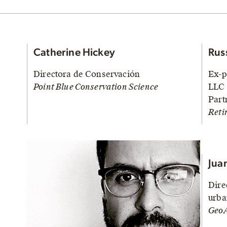
Catherine Hickey
Rus
Directora de Conservación
Ex-p
Point Blue Conservation Science
LLC 
Part
Reti
Jua
Dire
urba
GeoA