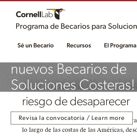
Programa de Becarios para Solucion
¡Ya abrimos la
Sé un Becario
Recursos
El Programa
convocatoria para lo
nuevos Becarios de
Soluciones Costeras!
Una maravilla de la natu
riesgo de desaparecer
Revisa la convocatoria / Learn more
Cada año, millones de aves playeras migra
lo largo de las costas de las Américas, desd