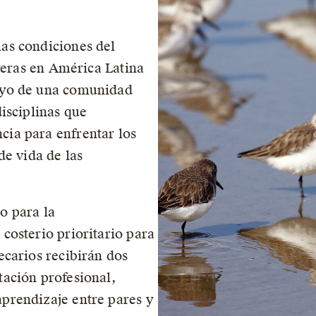
as condiciones del
ayeras en América Latina
oyo de una comunidad
disciplinas que
cia para enfrentar los
de vida de las
o para la
costerio prioritario para
ecarios recibirán dos
tación profesional,
prendizaje entre pares y