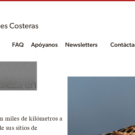
es Costeras
FAQ
Apóyanos
Newsletters
Contácta
s
raleza en
n miles de kilómetros a
e sus sitios de