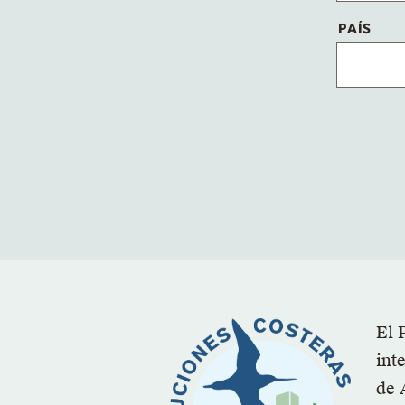
PAÍS
El 
int
de 