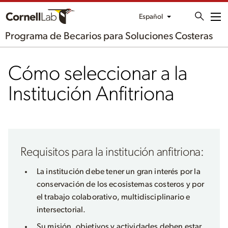
Español
Me
Programa de Becarios para Soluciones Costeras
Cómo seleccionar a la
Institución Anfitriona
Requisitos para la institución anfitriona:
La institución debe tener un gran interés por la
conservación de los ecosistemas costeros y por
el trabajo colaborativo, multidisciplinario e
intersectorial.
Su misión, objetivos y actividades deben estar