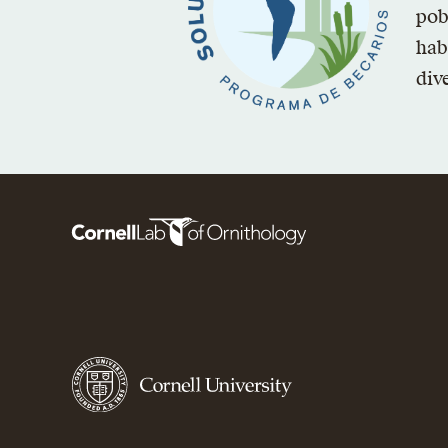
pob
hab
div